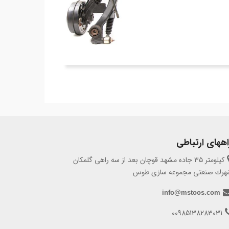
اههای ارتباطی
كيلومتر ٣٥ جاده مشهد قوچان بعد از سه راهى گلمكان
هرك صنعتى مجموعه سازى طوس
info@mstoos.com
00985138283031