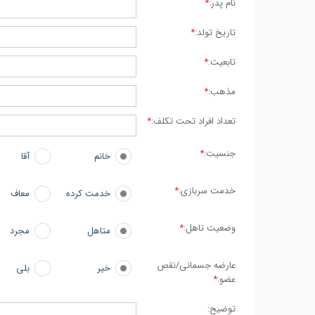
نام پدر:
*
تاریخ تولد:
*
تابعیت:
*
مذهب:
*
تعداد افراد تحت تکلف:
*
جنسیت:
*
خانم
آقا
خدمت سربازی:
*
خدمت کرده
معاف
وضعیت تاهل:
*
متاهل
مجرد
عارضه جسمانی/نقص
خیر
بلی
عضو:
*
توضیح: